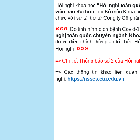
Hội nghị khoa học
“
Hội nghị toàn q
viên sau đại học
”
do Bộ môn Khoa họ
chức với sự tài trợ từ Công ty Cổ ph
«««
Do tình hình dịch bệnh Covid-
nghị toàn quốc chuyên ngành Khoa 
được điều chỉnh thời gian tổ chức H
»»»
Hội nghị
=>
Chi tiết Thông báo số 2 của Hội ng
=> Các thông tin khác liên quan
nghị:
https://nsscs.ctu.edu.vn