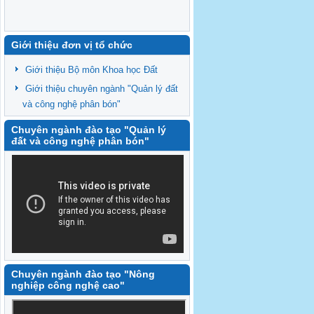
Giới thiệu đơn vị tổ chức
Giới thiệu Bộ môn Khoa học Đất
Giới thiệu chuyên ngành "Quản lý đất
và công nghệ phân bón"
Chuyên ngành đào tạo "Quản lý
đất và công nghệ phân bón"
Chuyên ngành đào tạo "Nông
nghiệp công nghệ cao"