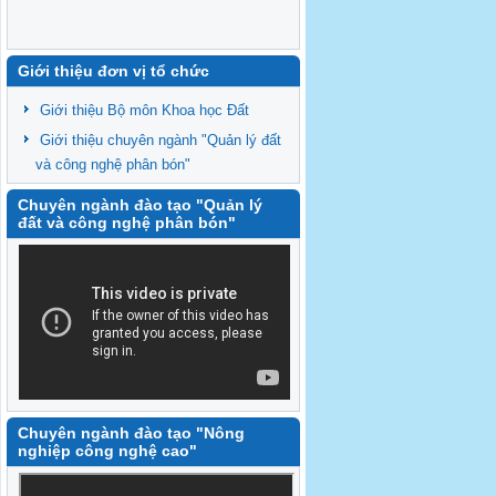
Giới thiệu đơn vị tổ chức
Giới thiệu Bộ môn Khoa học Đất
Giới thiệu chuyên ngành "Quản lý đất
và công nghệ phân bón"
Chuyên ngành đào tạo "Quản lý
đất và công nghệ phân bón"
Chuyên ngành đào tạo "Nông
nghiệp công nghệ cao"