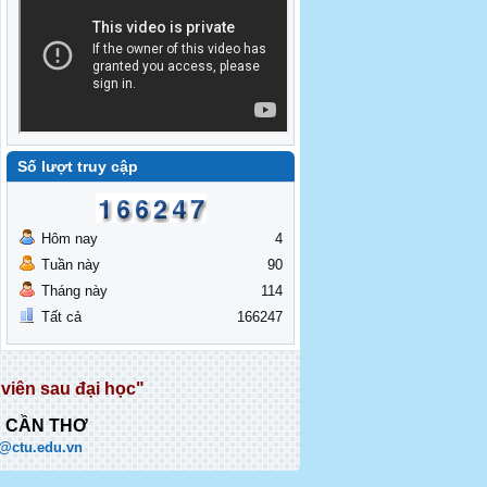
Số lượt truy cập
Hôm nay
4
Tuần này
90
Tháng này
114
Tất cả
166247
viên sau đại học"
C CẦN THƠ
@ctu.edu.vn