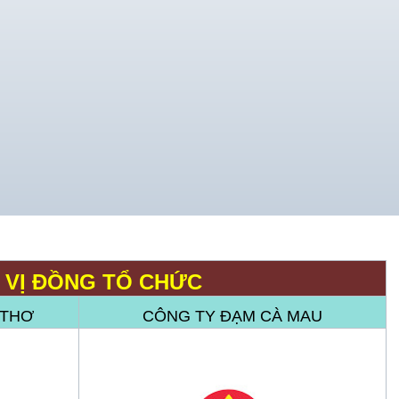
 VỊ ĐỒNG TỔ CHỨC
 THƠ
CÔNG TY ĐẠM CÀ MAU